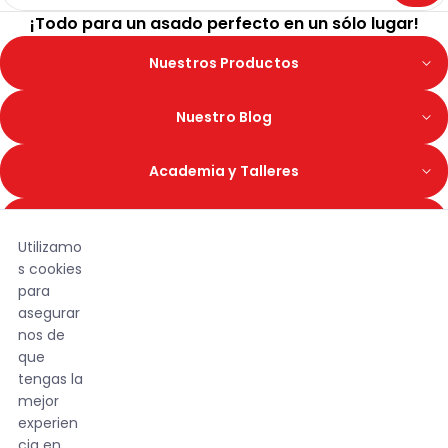
¡Todo para un asado perfecto en un sólo lugar!
Nuestros Productos
Nuestro Blog
Academia y Talleres
Ideas pora Visitar
Utilizamo
s cookies
Whatsapp
para
asegurar
Queremos Contactarte
nos de
que
tengas la
mejor
experien
cia en